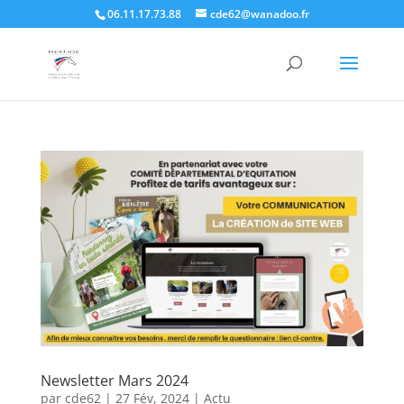
06.11.17.73.88
cde62@wanadoo.fr
Newsletter Mars 2024
par
cde62
|
27 Fév, 2024
|
Actu