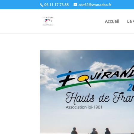
06.11.17.73.88
cde62@wanadoo.fr
Accueil
Le 