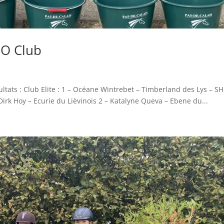
SO Club
ats : Club Elite : 1 – Océane Wintrebet – Timberland des Lys – S
Dirk Hoy – Ecurie du Lièvinois 2 – Katalyne Queva – Ebene du...