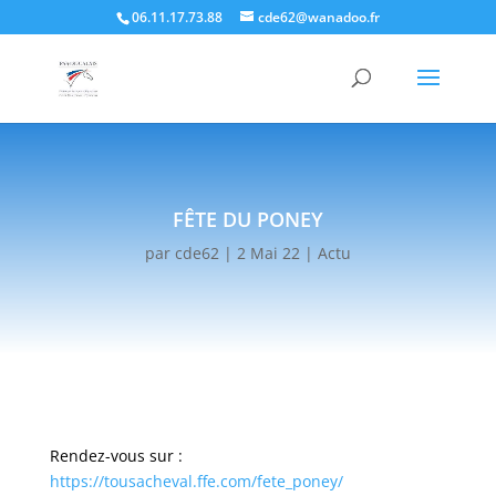
06.11.17.73.88
cde62@wanadoo.fr
FÊTE DU PONEY
par
cde62
|
2 Mai 22
|
Actu
Rendez-vous sur :
https://tousacheval.ffe.com/fete_poney/