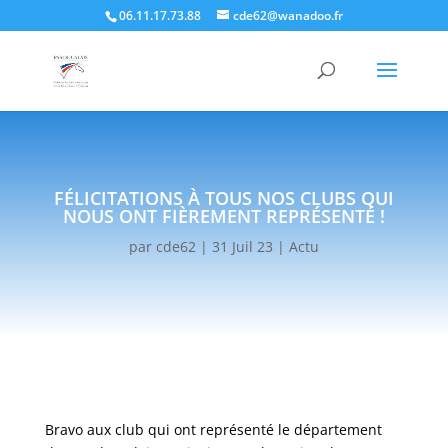
06.11.17.73.88
cde62@wanadoo.fr
FÉLICITATIONS À TOUS NOS CLUBS QUI
NOUS ONT FIÈREMENT REPRÉSENTÉ !
par
cde62
|
31 Juil 23
|
Actu
Bravo aux club qui ont représenté le département