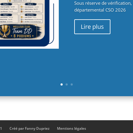
Sous réserve de vérification, 
départemental CSO 2026
Lire plus
21
Créé par Fanny Dupriez
Mentions légales