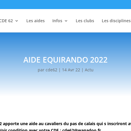
CDE 62
Les aides
Infos
Les clubs
Les disciplines
AIDE EQUIRANDO 2022
par
cde62
|
14 Avr 22
|
Actu
 apporte une aide au cavaliers du pas de calais qui s inscriront a
. Voir condition avec votre CDE : cde62@wanadoo.fr