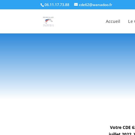
06.11.17.73.88
cde62@wanadoo.fr
Accueil
Le 
Votre CDE 62
juillet 2022